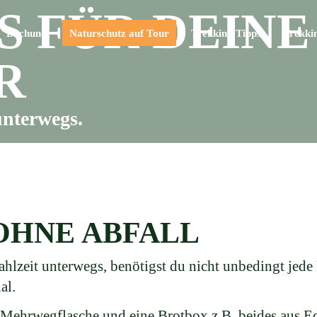
S FÜR DEINE
Buchung
Naturschutz auf Tour
Trekking Tipps
Trekki
R
unterwegs.
OHNE ABFALL
ahlzeit unterwegs, benötigst du nicht unbedingt jed
al.
Mehrwegflasche und eine Brotbox z.B. beides aus Ede