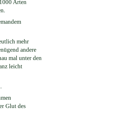
 1000 Arten
en.
 jemandem
eutlich mehr
genügend andere
hau mal unter den
anz leicht
.
äumen
r Glut des