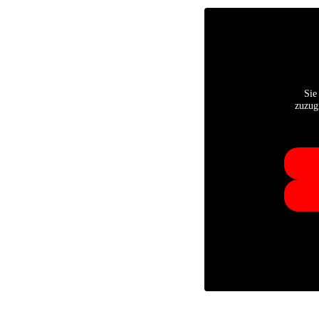
Sie
zuzugr