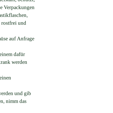
he Verpackungen
stikflaschen,
 rostfrei und
müse auf Anfrage
 einem dafür
krank werden
deinen
 werden und gib
ren, nimm das