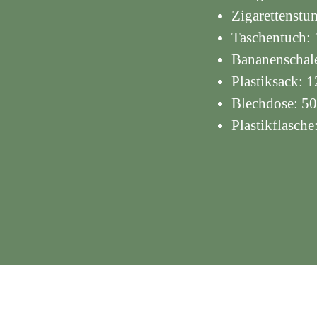
Zigarettenstu
Taschentuch: 
Bananenschale
Plastiksack: 1
Blechdose: 50
Plastikflasch