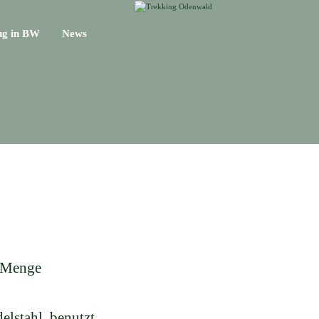
ng in BW
News
e Menge
lstahl, benutzt,