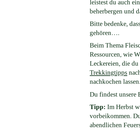
leistest du auch e
beherbergen und da
Bitte bedenke, da
gehören….
Beim Thema Fleisch
Ressourcen, wie Wa
Leckereien, die du
Trekkingtipps
nach
nachkochen lassen
Du findest unsere
Tipp:
Im Herbst wi
vorbeikommen. Du 
abendlichen Feuers