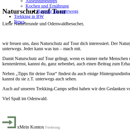
Ausrüstungstipps
Kochen und Ernährung
Naturschutz auf Tour
Rezepte für unterwegs
Trekking in BW
News
Liebe Naturfreunde und Odenwaldbesucher,
wir freuen uns, dass Naturschutz auf Tour dich interessiert. Der Nat
unterwegs. Jeder kann was tun – mach mit.
Damit Naturschutz auf Tour gelingt, wenn es immer mehr Menschen na
kennenlernst, kannst du, ganz nebenbei, auch einen Beitrag zum Erhalt
Neben „Tipps für deine Tour“ findest du auch einige Hintergrundinf
kannst du sie z.T. unterwegs auch sehen.
Auch auf unseren Trekking-Camps selbst haben wir den Gedanken von 
Viel Spaß im Odenwald.
xMein Kontox
Förderung: