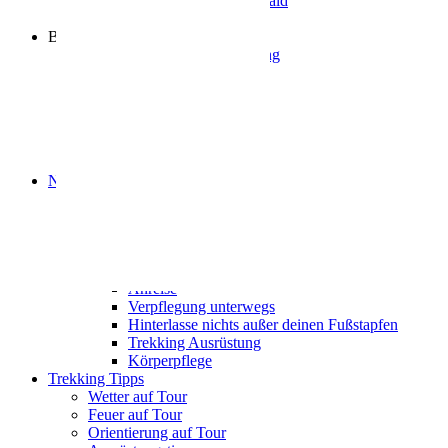
Naturpark Neckartal-Odenwald
Partner
Buchung
Allgemeine Infos zur Nutzung
Tourenvorschläge
Trekking-Camps
Camp Bachgeflüster
Camp Zapfenglück
Camp Waldschlössel
Camp Sonnenberg
Naturschutz auf Tour
Naturschutzkategorien
Naturschutz auf den Camps
Tiere und Pflanzen
Bewusst wild
Tipps für deine Tour
Anreise
Verpflegung unterwegs
Hinterlasse nichts außer deinen Fußstapfen
Trekking Ausrüstung
Körperpflege
Trekking Tipps
Wetter auf Tour
Feuer auf Tour
Orientierung auf Tour