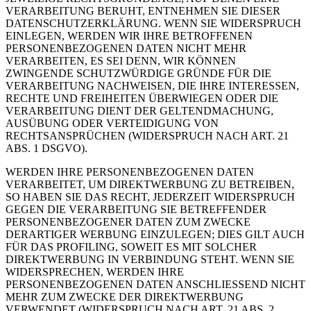
VERARBEITUNG BERUHT, ENTNEHMEN SIE DIESER
DATENSCHUTZERKLÄRUNG. WENN SIE WIDERSPRUCH
EINLEGEN, WERDEN WIR IHRE BETROFFENEN
PERSONENBEZOGENEN DATEN NICHT MEHR
VERARBEITEN, ES SEI DENN, WIR KÖNNEN
ZWINGENDE SCHUTZWÜRDIGE GRÜNDE FÜR DIE
VERARBEITUNG NACHWEISEN, DIE IHRE INTERESSEN,
RECHTE UND FREIHEITEN ÜBERWIEGEN ODER DIE
VERARBEITUNG DIENT DER GELTENDMACHUNG,
AUSÜBUNG ODER VERTEIDIGUNG VON
RECHTSANSPRÜCHEN (WIDERSPRUCH NACH ART. 21
ABS. 1 DSGVO).
WERDEN IHRE PERSONENBEZOGENEN DATEN
VERARBEITET, UM DIREKTWERBUNG ZU BETREIBEN,
SO HABEN SIE DAS RECHT, JEDERZEIT WIDERSPRUCH
GEGEN DIE VERARBEITUNG SIE BETREFFENDER
PERSONENBEZOGENER DATEN ZUM ZWECKE
DERARTIGER WERBUNG EINZULEGEN; DIES GILT AUCH
FÜR DAS PROFILING, SOWEIT ES MIT SOLCHER
DIREKTWERBUNG IN VERBINDUNG STEHT. WENN SIE
WIDERSPRECHEN, WERDEN IHRE
PERSONENBEZOGENEN DATEN ANSCHLIESSEND NICHT
MEHR ZUM ZWECKE DER DIREKTWERBUNG
VERWENDET (WIDERSPRUCH NACH ART. 21 ABS. 2