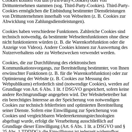
Cookies können von uns (First-Party-Cookies) oder von
Drittunternehmen stammen (sog. Third-Party-Cookies). Third-Party-
Cookies ermöglichen die Einbindung bestimmter Dienstleistungen
von Drittunternehmen innerhalb von Webseiten (z. B. Cookies zur
Abwicklung von Zahlungsdienstleistungen).
Cookies haben verschiedene Funktionen. Zahlreiche Cookies sind
technisch notwendig, da bestimmte Webseitenfunktionen ohne diese
nicht funktionieren würden (z. B. die Warenkorbfunktion oder die
Anzeige von Videos). Andere Cookies können zur Auswertung des
Nutzerverhaltens oder zu Werbezwecken verwendet werden.
Cookies, die zur Durchführung des elektronischen
Kommunikationsvorgangs, zur Bereitstellung bestimmter, von Ihnen
erwünschter Funktionen (z. B. für die Warenkorbfunktion) oder zur
Optimierung der Website (z. B. Cookies zur Messung des
Webpublikums) erforderlich sind (notwendige Cookies), werden auf
Grundlage von Art. 6 Abs. 1 lit. f DSGVO gespeichert, sofern keine
andere Rechtsgrundlage angegeben wird. Der Websitebetreiber hat
ein berechtigtes Interesse an der Speicherung von notwendigen
Cookies zur technisch fehlerfreien und optimierten Bereitstellung
seiner Dienste. Sofern eine Einwilligung zur Speicherung von
Cookies und vergleichbaren Wiedererkennungstechnologien
abgefragt wurde, erfolgt die Verarbeitung ausschließlich auf
Grundlage dieser Einwilligung (Art. 6 Abs. 1 lit. a DSGVO und §
25 Abs. 1 TDDDG); die Einwilligung ist jederzeit widerrufbar.