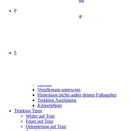
Naturpark Neckartal-Odenwald
Partner
Buchung
Allgemeine Infos zur Nutzung
Tourenvorschläge
Trekking-Camps
Camp Bachgeflüster
Camp Zapfenglück
Camp Waldschlössel
Camp Sonnenberg
Naturschutz auf Tour
Naturschutzkategorien
Naturschutz auf den Camps
Tiere und Pflanzen
Bewusst wild
Tipps für deine Tour
Anreise
Verpflegung unterwegs
Hinterlasse nichts außer deinen Fußstapfen
Trekking Ausrüstung
Körperpflege
Trekking Tipps
Wetter auf Tour
Feuer auf Tour
Orientierung auf Tour