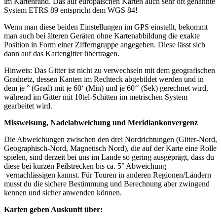
im Kartenrand. Das auf europäischen Karten auch sehr oft genannte
System ETRS 89 entspricht dem WGS 84!
Wenn man diese beiden Einstellungen im GPS einstellt, bekommt
man auch bei älteren Geräten ohne Kartenabbildung die exakte
Position in Form einer Zifferngruppe angegeben. Diese lässt sich
dann auf das Kartengitter übertragen.
Hinweis: Das Gitter ist nicht zu verwechseln mit dem geografischen
Gradnetz, dessen Kanten im Rechteck abgebildet werden und in
dem je ° (Grad) mit je 60‘ (Min) und je 60‘‘ (Sek) gerechnet wird,
während im Gitter mit 10tel-Schitten im metrischen System
gearbeitet wird.
Missweisung, Nadelabweichung und Meridiankonvergenz
Die Abweichungen zwischen den drei Nordrichtungen (Gitter-Nord,
Geographisch-Nord, Magnetisch Nord), die auf der Karte eine Rolle
spielen, sind derzeit bei uns im Lande so gering ausgeprägt, dass du
diese bei kurzen Peilstrecken bis ca. 5° Abweichung
vernachlässigen kannst. Für Touren in anderen Regionen/Ländern
musst du die sichere Bestimmung und Berechnung aber zwingend
kennen und sicher anwenden können.
Karten geben Auskunft über: