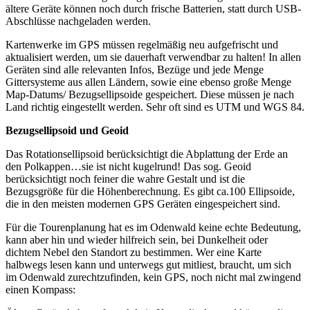
ältere Geräte können noch durch frische Batterien, statt durch USB-
Abschlüsse nachgeladen werden.
Kartenwerke im GPS müssen regelmäßig neu aufgefrischt und
aktualisiert werden, um sie dauerhaft verwendbar zu halten! In allen
Geräten sind alle relevanten Infos, Bezüge und jede Menge
Gittersysteme aus allen Ländern, sowie eine ebenso große Menge
Map-Datums/ Bezugsellipsoide gespeichert. Diese müssen je nach
Land richtig eingestellt werden. Sehr oft sind es UTM und WGS 84.
Bezugsellipsoid und Geoid
Das Rotationsellipsoid berücksichtigt die Abplattung der Erde an
den Polkappen…sie ist nicht kugelrund! Das sog. Geoid
berücksichtigt noch feiner die wahre Gestalt und ist die
Bezugsgröße für die Höhenberechnung. Es gibt ca.100 Ellipsoide,
die in den meisten modernen GPS Geräten eingespeichert sind.
Für die Tourenplanung hat es im Odenwald keine echte Bedeutung,
kann aber hin und wieder hilfreich sein, bei Dunkelheit oder
dichtem Nebel den Standort zu bestimmen. Wer eine Karte
halbwegs lesen kann und unterwegs gut mitliest, braucht, um sich
im Odenwald zurechtzufinden, kein GPS, noch nicht mal zwingend
einen Kompass: