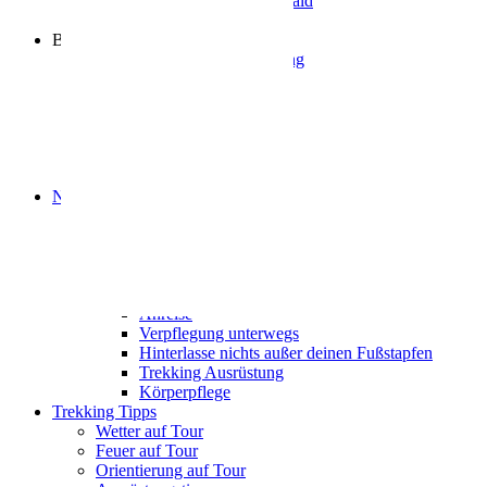
Naturpark Neckartal-Odenwald
Partner
Buchung
Allgemeine Infos zur Nutzung
Tourenvorschläge
Trekking-Camps
Camp Bachgeflüster
Camp Zapfenglück
Camp Waldschlössel
Camp Sonnenberg
Naturschutz auf Tour
Naturschutzkategorien
Naturschutz auf den Camps
Tiere und Pflanzen
Bewusst wild
Tipps für deine Tour
Anreise
Verpflegung unterwegs
Hinterlasse nichts außer deinen Fußstapfen
Trekking Ausrüstung
Körperpflege
Trekking Tipps
Wetter auf Tour
Feuer auf Tour
Orientierung auf Tour