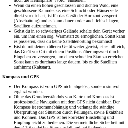
noch die Hemisphäre “Nord“ einstellen.
Wenn du einen hohen geschlossen und dichten Wald, eine
geschlossene Raumdecke, eine Schlucht oder Häuserzeile
direkt vor dir hast, ist für das Gerät der Horizont versperrt
(Abschattung) und es kann dauern oder auch fehlschlagen,
Satelliten aufzunehmen.
Gehst du in so schwieriges Gelände schalte dein Gerät vorher
ein, um ihm einen sog. Warmstart zu ermöglichen. Sonst kann
es passieren, dass du keine Satellitenortung bekommst!
Bist du mit deinem älteren Gerät weiter gereist, ist es hilfreich,
das Gerät vor Ort mit einem Positionsnäherungswert durch
Eingeben zu versorgen, um einen schnellen Start zu erreichen.
Sonst kann es durchaus lange dauern, bis es die Satelliten
aufnimmt (Kaltstart).
Kompass und GPS
Der Kompass ist vom GPS nicht abgelöst, sondern sinnvoll
ergänzt worden.
Ohne das Grundverständnis von Karte und Kompass ist
professionelle Navigation
mit dem GPS nicht denkbar. Der
Kompass ist stromunabhängig und verlangt die ständige
Überprüfung der Situation durch Peilungen, sowie Exaktheit
und Können. Das GPS ist bei korrekter Einstellung und
Empfang leicht zu bedienen. Die vermeintliche Sicherheit mit
dem GPS endet bei Stromausfall und bei fehlenden