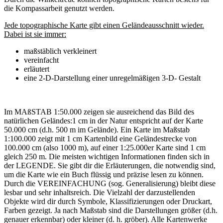
die Kompassarbeit genutzt werden.
Jede topographische Karte gibt einen Geländeausschnitt wieder.
Dabei ist sie immer:
maßstäblich verkleinert
vereinfacht
erläutert
eine 2-D-Darstellung einer unregelmäßigen 3-D- Gestalt
Im MAßSTAB 1:50.000 zeigen sie ausreichend das Bild des
natürlichen Geländes:1 cm in der Natur entspricht auf der Karte
50.000 cm (d.h. 500 m im Gelände). Ein Karte im Maßstab
1:100.000 zeigt mit 1 cm Kartenbild eine Geländestrecke von
100.000 cm (also 1000 m), auf einer 1:25.000er Karte sind 1 cm
gleich 250 m. Die meisten wichtigen Informationen finden sich in
der LEGENDE. Sie gibt dir die Erläuterungen, die notwendig sind,
um die Karte wie ein Buch flüssig und präzise lesen zu können.
Durch die VEREINFACHUNG (sog. Generalisierung) bleibt diese
lesbar und sehr inhaltsreich. Die Vielzahl der darzustellenden
Objekte wird dir durch Symbole, Klassifizierungen oder Druckart,
Farben gezeigt. Ja nach Maßstab sind die Darstellungen größer (d.h.
genauer erkennbar) oder kleiner (d. h. gröber). Alle Kartenwerke