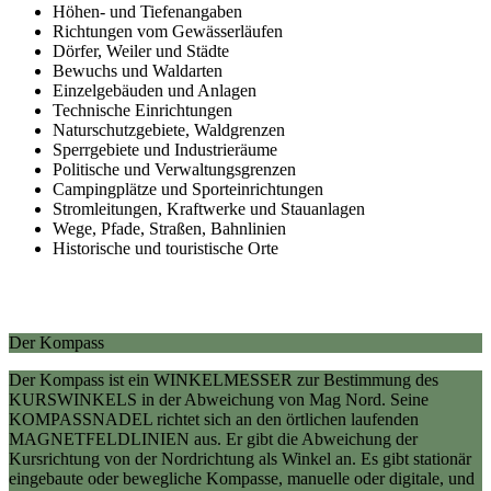
Höhen- und Tiefenangaben
Richtungen vom Gewässerläufen
Dörfer, Weiler und Städte
Bewuchs und Waldarten
Einzelgebäuden und Anlagen
Technische Einrichtungen
Naturschutzgebiete, Waldgrenzen
Sperrgebiete und Industrieräume
Politische und Verwaltungsgrenzen
Campingplätze und Sporteinrichtungen
Stromleitungen, Kraftwerke und Stauanlagen
Wege, Pfade, Straßen, Bahnlinien
Historische und touristische Orte
Der Kompass
Der Kompass ist ein WINKELMESSER zur Bestimmung des
KURSWINKELS in der Abweichung von Mag Nord. Seine
KOMPASSNADEL richtet sich an den örtlichen laufenden
MAGNETFELDLINIEN aus. Er gibt die Abweichung der
Kursrichtung von der Nordrichtung als Winkel an. Es gibt stationär
eingebaute oder bewegliche Kompasse, manuelle oder digitale, und