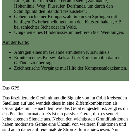
Linie, auf der man sicher erkannt steht (Waldkante,
Höhenlinie, Weg, Flussufer, Dorfrand), um durch den
Schnittpunkt den Standort festzustellen.
Gehen nach einer Kompasszahl in kurzen Sprüngen mit
häufigen Zwischenpeilungen, um den Kurs zu halten., z.B.
bei schlechter Sicht oder im Wald.
Umgehen eines Hindernisses im mehreren 90°-Wendungen.
Auf der Karte:
Antragen eines im Gelände ermittelten Kurswinkels.
Ermitteln eines Kurswinkels auf der Karte, um ihn dann ins
Gelände zu übertrage
Zeichnerische Vorgänge mit Hilfe der Kompassanlegekanten.
Das GPS
Das faszinierende Gerät nimmt die Signale von im Orbit kreisenden
Satelliten auf und wandelt diese in eine Ziffernkombination als
Ortsangabe um. Je nachdem wie das Gerät eingestellt ist, zeigt es dir
das Positionsformat an. Es ist ein passives Gerät, d.h. es sendet
keine eigenen Signale aus. Neben den wichtigsten Grundfunktionen
haben modernste Geräte eine Unzahl von weiteren Funktionen und
sind auch daher auf regelmäßige Stromzufuhr angewiesen. Nur