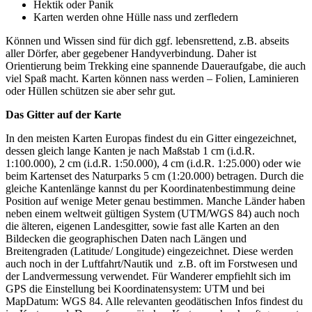
Hektik oder Panik
Karten werden ohne Hülle nass und zerfledern
Können und Wissen sind für dich ggf. lebensrettend, z.B. abseits
aller Dörfer, aber gegebener Handyverbindung. Daher ist
Orientierung beim Trekking eine spannende Daueraufgabe, die auch
viel Spaß macht. Karten können nass werden – Folien, Laminieren
oder Hüllen schützen sie aber sehr gut.
Das Gitter auf der Karte
In den meisten Karten Europas findest du ein Gitter eingezeichnet,
dessen gleich lange Kanten je nach Maßstab 1 cm (i.d.R.
1:100.000), 2 cm (i.d.R. 1:50.000), 4 cm (i.d.R. 1:25.000) oder wie
beim Kartenset des Naturparks 5 cm (1:20.000) betragen. Durch die
gleiche Kantenlänge kannst du per Koordinatenbestimmung deine
Position auf wenige Meter genau bestimmen. Manche Länder haben
neben einem weltweit gültigen System (UTM/WGS 84) auch noch
die älteren, eigenen Landesgitter, sowie fast alle Karten an den
Bildecken die geographischen Daten nach Längen und
Breitengraden (Latitude/ Longitude) eingezeichnet. Diese werden
auch noch in der Luftfahrt/Nautik und z.B. oft im Forstwesen und
der Landvermessung verwendet. Für Wanderer empfiehlt sich im
GPS die Einstellung bei Koordinatensystem: UTM und bei
MapDatum: WGS 84. Alle relevanten geodätischen Infos findest du