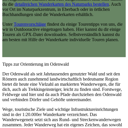
du die
detailreichen Wanderkarten des Naturparks bestellen
. Auch
vor Ort im Naturparkzentrum, in Eberbach oder in örtlichen
Buchhandlungen sind die Wanderkarten erhältlich.
Unter
Tourenvorschläge
findest du einige Tourentipps von uns, die
wir in Outdooractive eingetragen haben. Hier kannst du dir einige
Touren als GPX-Datei downloaden. Selbstverständlich kannst du
am besten mit Hilfe der Wanderkarte individuelle Touren planen.
Tipps zur Orientierung im Odenwald
Der Odenwald als seit Jahrtausenden genutzter Wald und seit den
Römern auch zunehmend landwirtschaftlich bedeutsame Region
bietet dir heute eine Vielzahl an markierten Wanderwegen, die für
dich, auch als Trekkingeinsteiger, leicht zu finden sind. Forstwege,
Feldwege und hier und da auch Pfade durchziehen den Odenwald
und verbinden Dörfer und Gehöfte untereinander.
Wege, touristische Ziele und wichtige Infrastruktureinrichtungen
sind in der 1:20.000er Wanderkarte verzeichnet. Das
Wanderwegenetz setzt sich aus Rund- und Streckenwanderwegen
zusammen. Jeder Wanderweg hat ein eigenes Zeichen, das sowohl