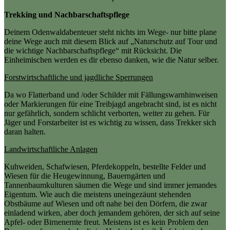
Trekking und Nachbarschaftspflege
Deinem Odenwaldabenteuer steht nichts im Wege- nur bitte plane
deine Wege auch mit diesem Blick auf „Naturschutz auf Tour und
die wichtige Nachbarschaftspflege“ mit Rücksicht. Die
Einheimischen werden es dir ebenso danken, wie die Natur selber.
Forstwirtschaftliche und jagdliche Sperrungen
Da wo Flatterband und /oder Schilder mit Fällungswarnhinweisen
oder Markierungen für eine Treibjagd angebracht sind, ist es nicht
nur gefährlich, sondern schlicht verborten, weiter zu gehen. Für
Jäger und Forstarbeiter ist es wichtig zu wissen, dass Trekker sich
daran halten.
Landwirtschaftliche Anlagen
Kuhweiden, Schafwiesen, Pferdekoppeln, bestellte Felder und
Wiesen für die Heugewinnung, Bauerngärten und
Tannenbaumkulturen säumen die Wege und sind immer jemandes
Eigentum. Wie auch die meistens uneingezäunt stehenden
Obstbäume auf Wiesen und oft nahe bei den Dörfern, die zwar
einladend wirken, aber doch jemandem gehören, der sich auf seine
Apfel- oder Birnenernte freut. Meistens ist es kein Problem den