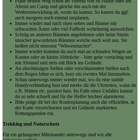
Plane deinen Weg schon im Vorfeld von zu Hause oder am
Abend am Camp und gleiche ihn auch mit der
Wetterentwicklung ab, wenn du kannst. So kannst du ggf.
auch morgens noch einmal umplanen.
Immer wieder mal nach oben sehen und Bäume mit
schwachen Ästen oder viel Fallholz weiträumig ausweichen.
Schräg an anderen Bäumen angelehnten oder beim Sturm
unsicher gewordenen Bäumen weiche auch weit aus. Sie
heißen nicht umsonst “Witwenmacher“.
Immer wieder kommst du auch mal an schmalen Wegen an
Kanten oder an kleine Abbrüche – bitte gehe vorsichtig und
mit Abstand und stets mit Blick ins Gelände.
An abschüssigen Stellen oder verschlammten Stellen nach
dem Regen lohnt es sich, kurz ein zweites Mal hinzusehen.
Schau unterwegs immer wieder mal, wo du eine stabile
Handyverbindung hast und merke dir die Uhrzeiten, wann du
z.B. Hütten etc. passiert hast. Im Falle eines Unfalles kannst
du so sehr schnell und für die Helfer leichter alarmieren.
Bitte präge dir bei der Routenplanung auch die offiziellen, in
der Karte verzeichneten und im Gelände markierten
Rettungspunkte ein.
Trekking und Naturschutz
Für ein gelungenes Miteinander unterwegs sind wir alle