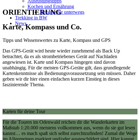
Ausrüstungstipps
Kochen und Ernährung
ORIENTIERUNG
Rezepte für unterwegs
Trekking in BW
News
Karte, Kompass und Co.
Tipps und Wissenswertes zu Karte, Kompass und GPS
Das GPS-Gerät wird heute wieder zunehmend als Back Up
betrachtet, da es als strombetriebenes Gerät auf Nachladen
angewiesen ist. Karte und Kompass hingegen sind davon
unabhängig. Für die meisten GPS-Geräte gilt, dass grundlegende
Kartenkenntnisse als Bedienungsvoraussetzung sein müssen. Daher
geben wir dir hier einen einfachen kurzen Einstieg in dieses
faszinierende Thema.
Karten für deine Tour
Für die Touren im Odenwald reichen dir die Wanderkarten im
Maßstab 1:20.000 meistens vollkommen aus, wenn du sie gut lesen
kannst… es mach spaß sich selbst zurechtzufinden! Zumal die Wege
im Allgemeinen markiert und/oder ausgeschildert sind. Hier kannst