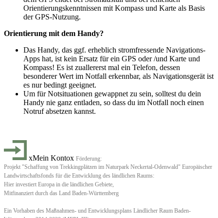
Orientierungskenntnissen mit Kompass und Karte als Basis
der GPS-Nutzung.
Orientierung mit dem Handy?
Das Handy, das ggf. erheblich stromfressende Navigations-
Apps hat, ist kein Ersatz für ein GPS oder /und Karte und
Kompass! Es ist zuallererst mal ein Telefon, dessen
besonderer Wert im Notfall erkennbar, als Navigationsgerät ist
es nur bedingt geeignet.
Um für Notsituationen gewappnet zu sein, solltest du dein
Handy nie ganz entladen, so dass du im Notfall noch einen
Notruf absetzen kannst.
xMein Kontox
Förderung:
Projekt "Schaffung von Trekkingplätzen im Naturpark Neckertal-Odenwald" Europäischer
Landwirtschaftsfonds für die Entwicklung des ländlichen Raums:
Hier investiert Europa in die ländlichen Gebiete,
Mitfinanziert durch das Land Baden-Württemberg
Ein Vorhaben des Maßnahmen- und Entwicklungsplans Ländlicher Raum Baden-