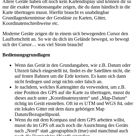
Ältere Geräte haben oft noch kein Kartendisplay und können dir so
nur die exakte Positionsangabe zeigen, die du dann händisch in die
Karte übertragen musst. Hierfür braucht es unabdingbar
Grundlagenkenntnisse der Geodäsie zu Karten, Gitter,
Koordinatenschreibweise etc.
Moderne Geräte zeigen dir in einem sich bewegenden Cursor den
Lauffortschritt an. So wie du dich im Gelände bewegst, so bewegt
sich der Cursor… was viel Strom braucht!
Bedienungsgrundlagen
Wenn das Gerät in den Grundangaben, wie z.B. Datum oder
Uhrzeit falsch eingestellt ist, findet es die Satelliten nicht, die
auf festen Bahnen um die Erde kreisen. Es kann sich dann
nicht festlegen und zeigt nichts oder falsch an.
Je nachdem, welches Kartengitter du verwendest, um z.B.
eine Position des GPS auf die Karte zu übertragen, musst du
dieses auch unter „Koordinatensystem“ und „Map-Datum“
richtig im Gerät einstellen. Oft ist es UTM und WGS 84, oder
ein lokales Gitter mit dem dazu gehörigen Map
Datum/Bezugsellipsoid.
Wenn du mit dem Kompass und dem GPS arbeiten willst,
musst du im GPS oft auch noch die Ausrichtung des Geräts
nach „Nord“ statt „geographisch (true) und manchmal auch