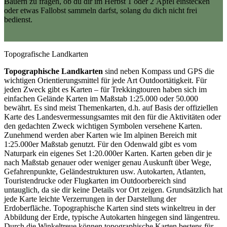
Bauern zu fragen, ob du dir im Herbst 1 oder 2 Äpfel einstecken
oder etwas Fallobst sammeln darfst, solang du dich nicht frei
bedienst.
Topografische Landkarten
Topographische Landkarten
sind neben Kompass und GPS die
wichtigen Orientierungsmittel für jede Art Outdoortätigkeit. Für
jeden Zweck gibt es Karten – für Trekkingtouren haben sich im
einfachen Gelände Karten im Maßstab 1:25.000 oder 50.000
bewährt. Es sind meist Themenkarten, d.h. auf Basis der offiziellen
Karte des Landesvermessungsamtes mit den für die Aktivitäten oder
den gedachten Zweck wichtigen Symbolen versehene Karten.
Zunehmend werden aber Karten wie Im alpinen Bereich mit
1:25.000er Maßstab genutzt. Für den Odenwald gibt es vom
Naturpark ein eigenes Set 1:20.000er Karten. Karten geben dir je
nach Maßstab genauer oder weniger genau Auskunft über Wege,
Gefahrenpunkte, Geländestrukturen usw. Autokarten, Atlanten,
Touristendrucke oder Flugkarten im Outdoorbereich sind
untauglich, da sie dir keine Details vor Ort zeigen. Grundsätzlich hat
jede Karte leichte Verzerrungen in der Darstellung der
Erdoberfläche. Topographische Karten sind stets winkeltreu in der
Abbildung der Erde, typische Autokarten hingegen sind längentreu.
Durch die Winkeltreue können topographische Karten bestens für