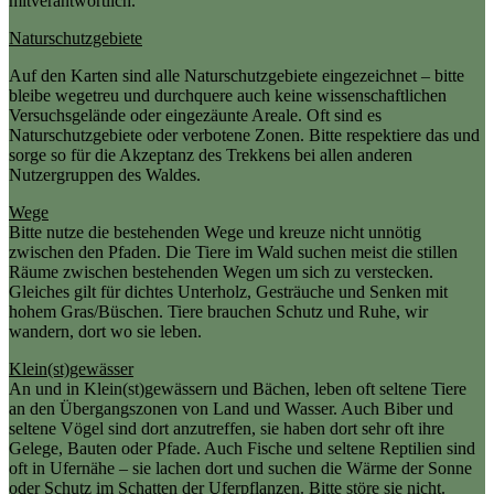
mitverantwortlich.
Naturschutzgebiete
Auf den Karten sind alle Naturschutzgebiete eingezeichnet – bitte
bleibe wegetreu und durchquere auch keine wissenschaftlichen
Versuchsgelände oder eingezäunte Areale. Oft sind es
Naturschutzgebiete oder verbotene Zonen. Bitte respektiere das und
sorge so für die Akzeptanz des Trekkens bei allen anderen
Nutzergruppen des Waldes.
Wege
Bitte nutze die bestehenden Wege und kreuze nicht unnötig
zwischen den Pfaden. Die Tiere im Wald suchen meist die stillen
Räume zwischen bestehenden Wegen um sich zu verstecken.
Gleiches gilt für dichtes Unterholz, Gesträuche und Senken mit
hohem Gras/Büschen. Tiere brauchen Schutz und Ruhe, wir
wandern, dort wo sie leben.
Klein(st)gewässer
An und in Klein(st)gewässern und Bächen, leben oft seltene Tiere
an den Übergangszonen von Land und Wasser. Auch Biber und
seltene Vögel sind dort anzutreffen, sie haben dort sehr oft ihre
Gelege, Bauten oder Pfade. Auch Fische und seltene Reptilien sind
oft in Ufernähe – sie lachen dort und suchen die Wärme der Sonne
oder Schutz im Schatten der Uferpflanzen. Bitte störe sie nicht.