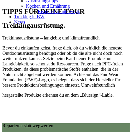
Ausrüstungstipps
Kochen und Ernährung
TIPPS FÜR DEINE TOUR
Rezepte für unterwegs
Trekking in BW
News
Trekkingausrüstung.
Trekkingausrüstung – langlebig und klimafreundlich
Bevor du einkaufen gehst, frage dich, ob du wirklich die neueste
Outdoorausrüstung benötigst oder ob du die alte nicht doch noch
weiter nutzen kannst. Setzte beim Kauf neuer Produkte auf
Langlebigkeit, so schonst du Ressourcen. Frage nach PFC-freien
Produkten, da diese problematische Stoffe enthalten, die in der
Natur nicht abgebaut werden können. Achte auf das Fair Wear
Foundation (FWF)-Logo, es belegt, dass sich der Hersteller für
bessere Produktionsbedingungen einsetzt. Umweltfreundlich
hergestellte Produkte erkennst du an dem „Bluesign“-Lable.
Reparieren statt wegwerfen