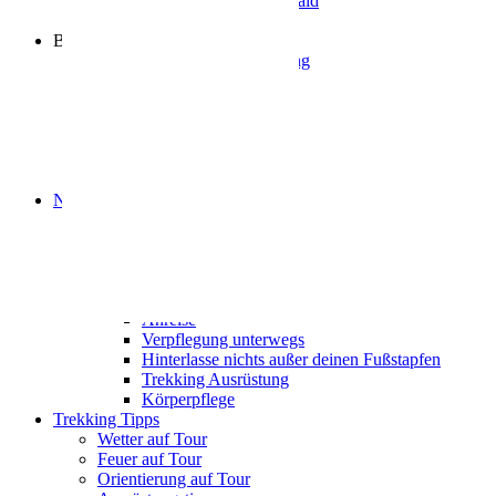
Naturpark Neckartal-Odenwald
Partner
Buchung
Allgemeine Infos zur Nutzung
Tourenvorschläge
Trekking-Camps
Camp Bachgeflüster
Camp Zapfenglück
Camp Waldschlössel
Camp Sonnenberg
Naturschutz auf Tour
Naturschutzkategorien
Naturschutz auf den Camps
Tiere und Pflanzen
Bewusst wild
Tipps für deine Tour
Anreise
Verpflegung unterwegs
Hinterlasse nichts außer deinen Fußstapfen
Trekking Ausrüstung
Körperpflege
Trekking Tipps
Wetter auf Tour
Feuer auf Tour
Orientierung auf Tour