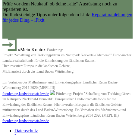
Prüfe vor dem Neukauf, ob deine „alte“ Ausrüstung noch zu
reparieren ist.
Du findest einige Tipps unter folgendem Link:
Reparaturanleitungen
für jedes Ding – iFixit
xMein Kontox
Förderung:
Projekt "Schaffung von Trekkingplätzen im Naturpark Neckertal-Odenwald" Europäischer
Landwirtschaftsfonds für die Entwicklung des ländlichen Raums:
Hier investiert Europa in die ländlichen Gebiete,
Mitfinanziert durch das Land Baden-Württemberg
Ein Vorhaben des Maßnahmen- und Entwicklungsplans Ländlicher Raum Baden-
Württemberg 2014-2020 (MEPL III)
foerderung.landwirtschaft-bw.de
Förderung: Projekt "Schaffung von Trekkingplätzen
im Naturpark Neckartal-Odenwald". Europäischer Landwirtschaftsfonds für die
Entwicklung des ländlichen Raums: Hier investiert Europa in die ländlichen Gebiete,
mitfinanziert durch das Land Baden-Württemberg. Ein Vorhaben des Maßnahmen- und
Entwicklungsplans Ländlicher Raum Baden-Württemberg 2014-2020 (MEPL III)
foerderung.landwirtschaft-bw.de
Datenschutz