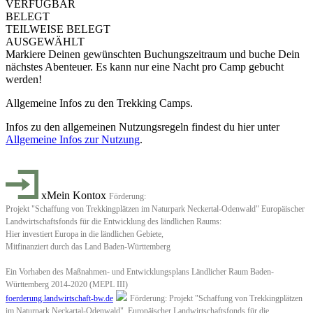
VERFÜGBAR
BELEGT
TEILWEISE BELEGT
AUSGEWÄHLT
Markiere Deinen gewünschten Buchungszeitraum und buche Dein
nächstes Abenteuer.
Es kann nur eine Nacht pro Camp gebucht
werden!
Allgemeine Infos zu den Trekking Camps.
Infos zu den allgemeinen Nutzungsregeln findest du hier unter
Allgemeine Infos zur Nutzung
.
xMein Kontox
Förderung:
Projekt "Schaffung von Trekkingplätzen im Naturpark Neckertal-Odenwald" Europäischer
Landwirtschaftsfonds für die Entwicklung des ländlichen Raums:
Hier investiert Europa in die ländlichen Gebiete,
Mitfinanziert durch das Land Baden-Württemberg
Ein Vorhaben des Maßnahmen- und Entwicklungsplans Ländlicher Raum Baden-
Württemberg 2014-2020 (MEPL III)
foerderung.landwirtschaft-bw.de
Förderung: Projekt "Schaffung von Trekkingplätzen
im Naturpark Neckartal-Odenwald". Europäischer Landwirtschaftsfonds für die