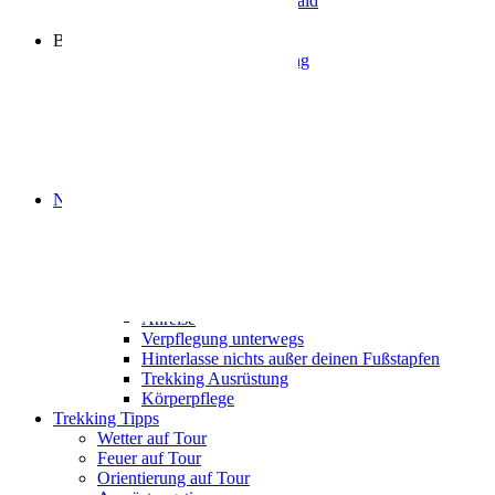
Naturpark Neckartal-Odenwald
Partner
Buchung
Allgemeine Infos zur Nutzung
Tourenvorschläge
Trekking-Camps
Camp Bachgeflüster
Camp Zapfenglück
Camp Waldschlössel
Camp Sonnenberg
Naturschutz auf Tour
Naturschutzkategorien
Naturschutz auf den Camps
Tiere und Pflanzen
Bewusst wild
Tipps für deine Tour
Anreise
Verpflegung unterwegs
Hinterlasse nichts außer deinen Fußstapfen
Trekking Ausrüstung
Körperpflege
Trekking Tipps
Wetter auf Tour
Feuer auf Tour
Orientierung auf Tour