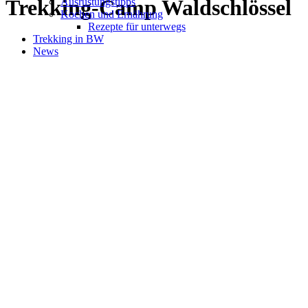
Trekking-Camp Waldschlössel
Ausrüstungstipps
Kochen und Ernährung
Rezepte für unterwegs
Trekking in BW
News